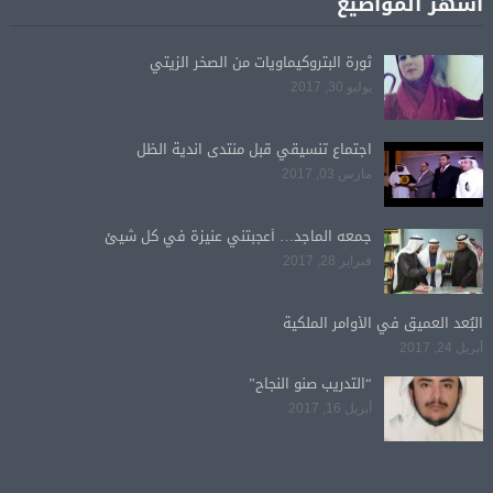
أشهر المواضيع
ثورة البتروكيماويات من الصخر الزيتي
يوليو 30, 2017
اجتماع تنسيقي قبل منتدى اندية الظل
مارس 03, 2017
جمعه الماجد… أعجبتني عنيزة في كل شيئ
فبراير 28, 2017
البُعد العميق في الأوامر الملكية
أبريل 24, 2017
“التدريب صنو النجاح”
أبريل 16, 2017