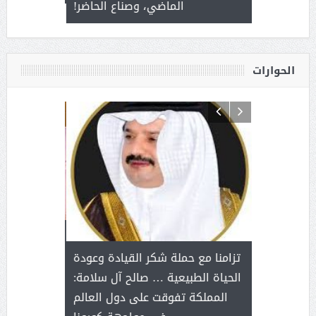
ذى من عشق
الماضي، وصناع الحاضر!
القيادة
الحوارات
د آل شرمه:
بمناسب
ثر على برامج
للإبداع ا
تزامنا مع حملة شكر القيادة وعودة
ة هي أساس
مع الأمين ال
الحياة الطبيعية … صالح آل سلامة:
عملنا
بنت عبد
المملكة تفوقت على دول العالم
الاج