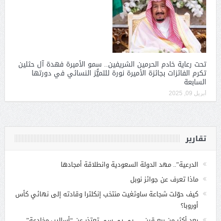
تحت رعاية خادم الحرمين الشريفين.. سمو الأميرة فهدة آل حثلين
تكرم الفائزات بجائزة الأميرة نورة للتميُّز النسائي في دورتها
السابعة
أبريل 09, 2025
تقارير
الدرعية”.. مهد الدولة السعودية وانطلاقة أمجادها
ماذا تعرف عن جوائز نوبل
كيف حوّلت شجاعة ساوثغيت منتخب إنكلترا وقادته إلى نهائي كأس
أوروبا؟
بعد أكثر من ربع قرن … بي بي سي تعتذر عن “أساليب مخادعة”