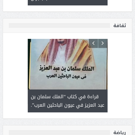
ثقافة
 رجل لايعرف
قراءة في كتاب “الملك سلمان بن
ثمار 
 التحديات
عبد العزيز في عيون الباحثين العرب”.
رياضة