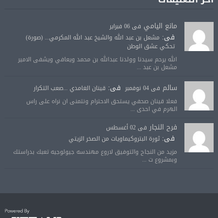
مانع اليامي
فى 06 فبراير
فى:
مشعل بن عبد الله والشيخ عبد الله المكرمي... (صورة)
تحكي عشق الوطن
الله يرحم سيدنا وولدنا عبدالله بن محمد ويعافي ويشفى الامير
مشعل بن عبد ...
سالم
فى:
فى 04 نوفمبر
قينان الغامدي ...صعب التكرار
فعلا قينان صحفي يستحق الاحترام ونتمنى ان نراه على راس
الهرم في احدى ...
فرح النجار
فى 02 أغسطس
فى:
ثورة البتروكيماويات من الصخر الزيتي
مزيد من النجاح والتوفيق لاروع مهندسه جيولوجيه تعبك بدراستك
وبمشروع ت ...