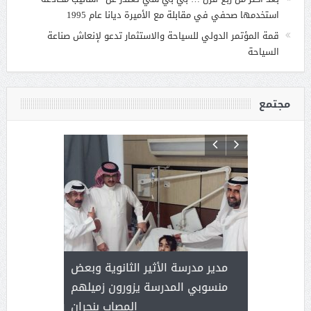
استخدمها صحفي في مقابلة مع الأميرة ديانا عام 1995
قمة المؤتمر الدولي للسياحة والاستثمار تدعو لإنعاش صناعة
السياحة
مجتمع
 ) .. ميراث
مدير مدرسة الأثير الثانوية وبعض
( محمد عوضه
العطاء
منسوبي المدرسة يزورون زميلهم
المصاب بنجران