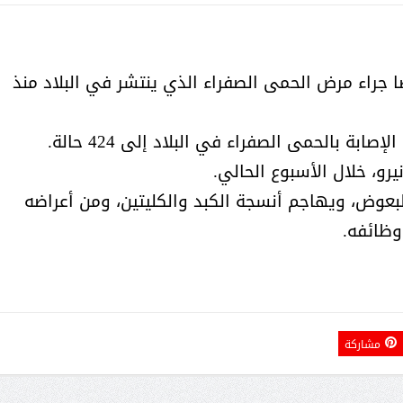
أمل البنيان .. طبيبة فوق العادة .:
الأميرة (نجود بنت هذلول
ارة الصحة البرازيلية، وفاة 137 شخصًا جراء مرض الحمى الصفراء الذي ينتشر في البلاد منذ
البعوض، ويهاجم أنسجة الكبد والكليتين، ومن أعراضه
وظائفه.
مشاركة
مسابقة المشيقح تعلن فرسان
أ.د. فهد المغلوث ) .. 
النسخة الخامسة
المستحيل ويعشق