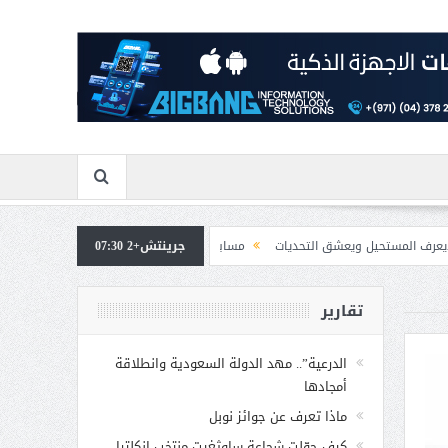
شق التحديات
جرينتش+2 07:30
مسابقة المشيقح تعلن فرسان النسخة الخامسة
بمشاركة صاحبة ا
تقارير
الدرعية”.. مهد الدولة السعودية وانطلاقة
أمجادها
ماذا تعرف عن جوائز نوبل
كيف حوّلت شجاعة ساوثغيت منتخب إنكلترا