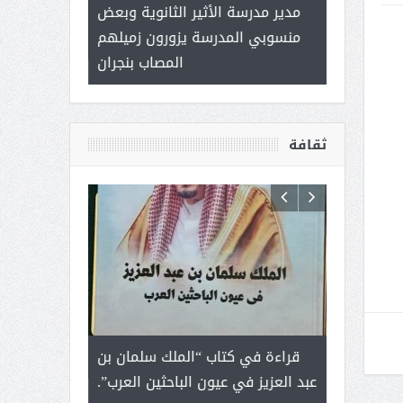
 ) .. ميراث
مدير مدرسة الأثير الثانوية وبعض
( محمد عوضه 
العطاء
منسوبي المدرسة يزورون زميلهم
ب
المصاب بنجران
ثقافة
رجل لايعرف
قراءة في كتاب “الملك سلمان بن
ثمار ا
 التحديات
عبد العزيز في عيون الباحثين العرب”.