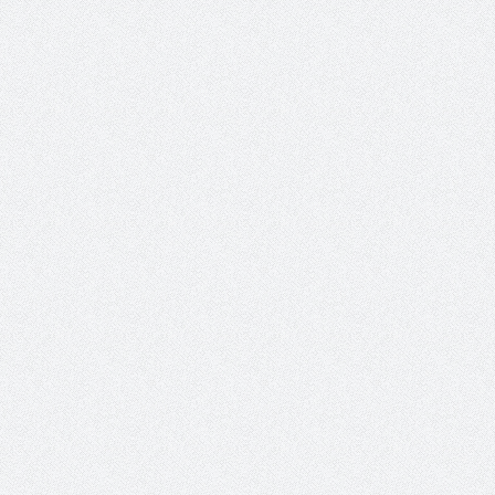
والمدير السابق للأكاديمية الأولمبية
الانتخابات لن تؤث
في الامارات د . عبد الملك جاني :
المجلس والشفافية
منتدى ( اكتشاف المواهب
الاجتماعية ) فرصة للتوأمة بين
الرياضة والعمل الاجتماعي