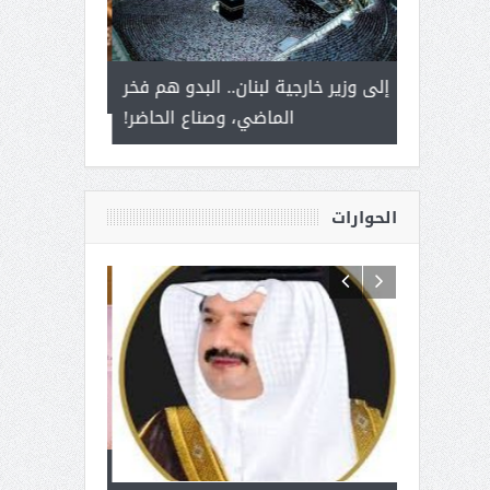
 أمير يحمل
إلى وزير خارجية لبنان.. البدو هم فخر
سلمان بن ع
ذى من عشق
الماضي، وصناع الحاضر!
القيادة
الحوارات
 آل شرمه:
بمناسبة