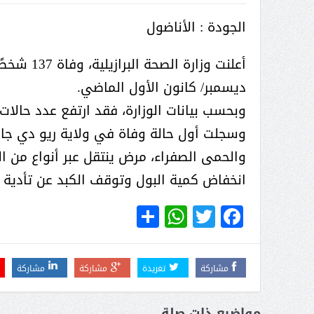
( محمد عوضه البريدي) .. رجل أعمال
الجودة : الأناضول
بمواصفات إنسانية نادرة
‎أعلنت وز
ديسمبر/ كانون الأول الماضي.
‎والحمى الصفراء، مرض ينتقل عبر أنواع من 
انخفاض كمية البول وتوقف الكبد عن تأدية 
WhatsApp
Share
Twitter
Facebook
مشاركة
تغريدة
مشاركة
مشاركة
ر الثقافة في واحة الإبداع
بمشاركة صاحبة السمو الملكي
الاميره نجود بنت هذلول بن
مواضيع ذات صلة