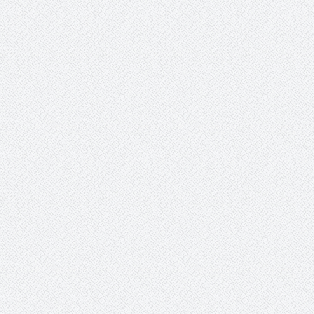
الشيخ صالح بن حسين آل سلامة
المؤشرات الجغرافية ل
يحصل على الدكتوراة في الإدارة من
عمل ينظمها م
أكاديمية(جيت) البريطانية