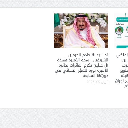
لملكي
تحت رعاية خادم الحرمين
 بن
الشريفين.. سمو الأميرة فهدة
شرف
آل حثلين تكرم الفائزات بجائزة
طوير
الأميرة نورة للتميُّز النسائي في
هيئة
دورتها السابعة
 نجران
أبريل 09, 2025
ام