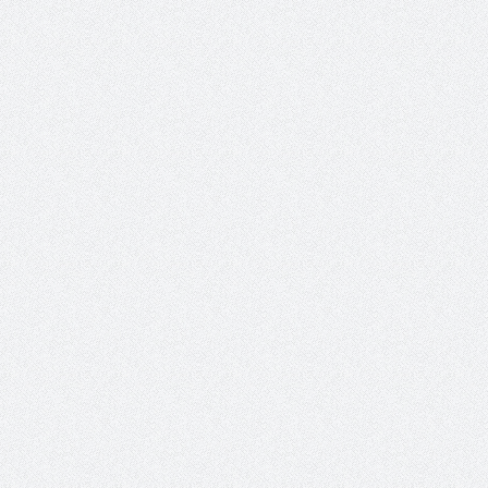
 عبد العزيز.. ملك القلوب
( مشعل بن عبد الله ) … عاشق
نجران
سبة انعقاد ملتقى (الوطن
وزير حقوق الإنسان اليمني يؤكد أن