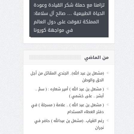
ر على برامج
للإبداع ال
تزامنا مع حملة شكر القيادة وعودة
 هي أساس
مع الأمين الع
الحياة الطبيعية … صالح آل سلامة:
عملنا
بنت عبد 
المملكة تفوقت على دول العالم
الاجت
في مواجهة كورونا
من الماضي
(مشعل بن عبد الله).. الجندي المقاتل من أجل
الحق والوطن
( مشعل بن عبد الله ) أمير شعاره : ( سمْ ..
أبشر .. على خشمي )
( مشعل بن عبد الله ) .. علامة ( مسجلة ) في
دفتر العطاء المستدام
رغم الغياب.. (مشعل بن عبدالله ) حاضر في
نجران