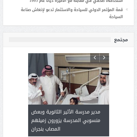
استخدمها صحفي في مقابلة مع الأميرة ديانا عام 1995
قمة المؤتمر الدولي للسياحة والاستثمار تدعو لإنعاش صناعة
السياحة
مجتمع
 ) .. ميراث
مدير مدرسة الأثير الثانوية وبعض
( محمد عوضه
العطاء
منسوبي المدرسة يزورون زميلهم
المصاب بنجران