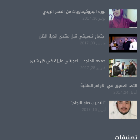
ثورة البتروكيماويات من الصخر الزيتي
يوليو 30, 2017
اجتماع تنسيقي قبل منتدى اندية الظل
مارس 03, 2017
جمعه الماجد… أعجبتني عنيزة في كل شيئ
فبراير 28, 2017
البُعد العميق في الأوامر الملكية
أبريل 24, 2017
“التدريب صنو النجاح”
أبريل 16, 2017
تصنيفات