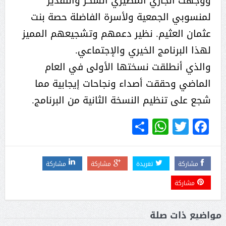
ووجهت الجازي المطيري الشكر والتقدير
لمنسوبي الجمعية ولأسرة الفاضلة حصة بنت
عثمان العثيم. نظير دعمهم وتشجيعهم المميز
لهذا البرنامج الخيري والإجتماعي.
والذي أنطلقت نسختها الأولى في العام
الماضي وحققت أصداء ونجاحات إيجابية مما
شجع على تنظيم النسخة الثانية من البرنامج.
WhatsApp
Share
Twitter
Facebook
مشاركة
تغريدة
مشاركة
مشاركة
مشاركة
مواضيع ذات صلة