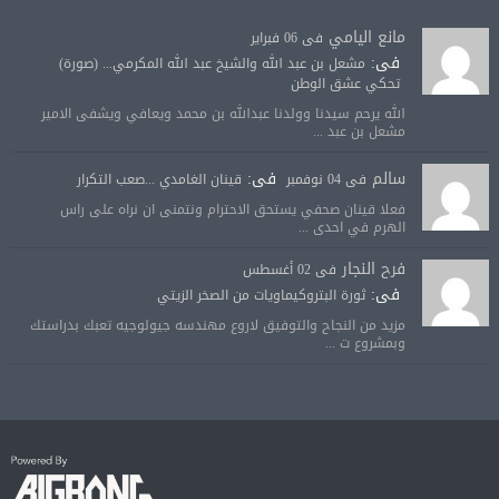
مانع اليامي
فى 06 فبراير
فى:
مشعل بن عبد الله والشيخ عبد الله المكرمي... (صورة)
تحكي عشق الوطن
الله يرحم سيدنا وولدنا عبدالله بن محمد ويعافي ويشفى الامير
مشعل بن عبد ...
سالم
فى:
فى 04 نوفمبر
قينان الغامدي ...صعب التكرار
فعلا قينان صحفي يستحق الاحترام ونتمنى ان نراه على راس
الهرم في احدى ...
فرح النجار
فى 02 أغسطس
فى:
ثورة البتروكيماويات من الصخر الزيتي
مزيد من النجاح والتوفيق لاروع مهندسه جيولوجيه تعبك بدراستك
وبمشروع ت ...