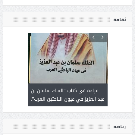
ثقافة
 رجل لايعرف
قراءة في كتاب “الملك سلمان بن
ثمار 
 التحديات
عبد العزيز في عيون الباحثين العرب”.
رياضة