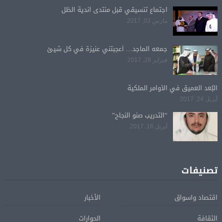
اجتماع تنسيقي قبل منتدى اندية الظل
مارس 03, 2017
جمعه الماجد… أعجبتني عنيزة في كل شيئ
فبراير 28, 2017
البُعد العميق في الأوامر الملكية
أبريل 24, 2017
“التدريب صنو النجاح”
أبريل 16, 2017
تصنيفات
اقتصاد واسواق
الأخبار
الثقافة
الحوارات