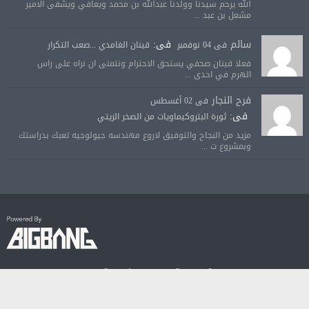
الله يرحم سيدنا وولدنا عبدالله بن محمد ويعافي ويشفى الامير
مشعل بن عبد ...
سالم
فى:
فى 04 نوفمبر
قينان الغامدي ...صعب التكرار
فعلا قينان صحفي يستحق الاحترام ونتمنى ان نراه على راس
الهرم في احدى ...
فرح النجار
فى 02 أغسطس
فى:
ثورة البتروكيماويات من الصخر الزيتي
مزيد من النجاح والتوفيق لاروع مهندسه جيولوجيه تعبك بدراستك
وبمشروع ت ...
© جميع الحقوق محفوظة لصحيفة الجودة الالكترونية 2018