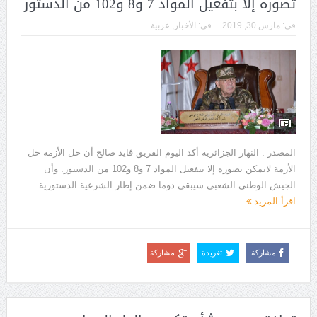
تصوره إلا بتفعيل المواد 7 و8 و102 من الدستور
فى:
مارس 30, 2019
فى:
الأخبار
,
عربية
المصدر : النهار الجزائرية أكد اليوم الفريق ڨايد صالح أن حل الأزمة حل
الأزمة لايمكن تصوره إلا بتفعيل المواد 7 و8 و102 من الدستور. وأن
الجيش الوطني الشعبي سيبقى دوما ضمن إطار الشرعية الدستورية...
اقرأ المزيد
مشاركة
تغريدة
مشاركة