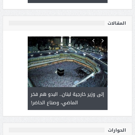
أ
المقالات
. أمير يحمل
إلى وزير خارجية لبنان.. البدو هم فخر
سلمان بن 
ذى من عشق
الماضي، وصناع الحاضر!
القيادة
الحوارات