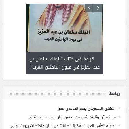
 رجل لايعرف
قراءة في كتاب “الملك سلمان بن
ثمار 
 التحديات
عبد العزيز في عيون الباحثين العرب”.
رياضة
الاهلي السعودي يضم العالمي محرز
مانشستر يونايتد يقيل مدربه سولشار بسبب سوء النتائج
بطولة “كأس العرب”: فكرة انطلقت من لبنان واحتضنت بيروت أولى