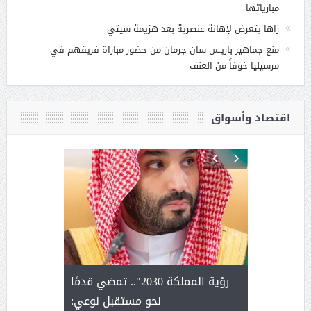
مبارياتها
زاها يتعرض لإهانة عنصرية بعد هزيمة سيتي
منع جماهير باريس سان جرمان من حضور مباراة فريقهم في
مرسيليا خوفاً من العنف
اقتصاد وأسواق
لتمور ورشة
رؤية المملكة 2030".. تمضي قدمًا
الشيخ ص
وسم عنيزة
نحو مستقبل نوعي:
يحصل على ال