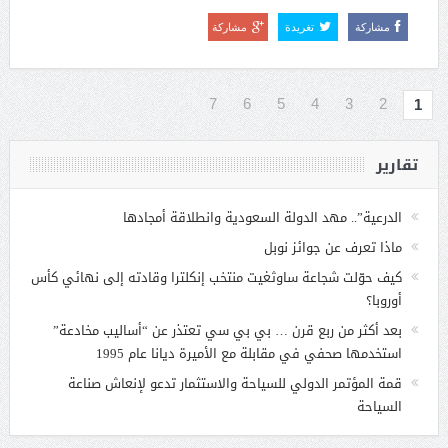
مشاركة
تغريدة
مشاركة
7
6
5
4
3
2
1
تقارير
الدرعية”.. مهد الدولة السعودية وانطلاقة أمجادها
ماذا تعرف عن جوائز نوبل
كيف حوّلت شجاعة ساوثغيت منتخب إنكلترا وقادته إلى نهائي كأس
أوروبا؟
بعد أكثر من ربع قرن … بي بي سي تعتذر عن “أساليب مخادعة”
استخدمها صحفي في مقابلة مع الأميرة ديانا عام 1995
قمة المؤتمر الدولي للسياحة والاستثمار تدعو لإنعاش صناعة
السياحة