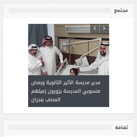
مجتمع
 ) .. ميراث
مدير مدرسة الأثير الثانوية وبعض
( محمد عوضه
العطاء
منسوبي المدرسة يزورون زميلهم
المصاب بنجران
ثقافة