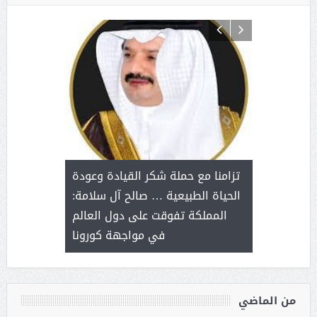
د آل شرمه:
بمناسب
ثر على برامج
للإبداع ا
تزامنا مع حملة شكر القيادة وعودة
ة هي أساس
مع الأمين ال
الحياة الطبيعية … صالح آل سلامة:
عملنا
بنت عبد
المملكة تفوقت على دول العالم
الاج
في مواجهة كورونا
من الماضي