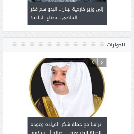
. أمير يحمل
إلى وزير خارجية لبنان.. البدو هم فخر
سلمان بن 
ذى من عشق
الماضي، وصناع الحاضر!
القيادة
الحوارات
د آل شرمه:
بمناسب
ثر على برامج
للإبداع ا
تزامنا مع حملة شكر القيادة وعودة
ة هي أساس
مع الأمين ال
الحياة الطبيعية … صالح آل سلامة: