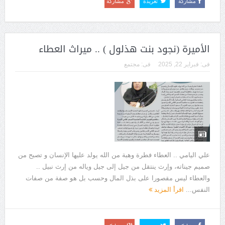
مشاركة
تغريدة
مشاركة
الأميرة (نجود بنت هذلول ) .. ميراث العطاء
فى:
فبراير 22, 2025
فى:
مجتمع
علي اليامي .. العطاء فطرة وهبة من الله يولد عليها الإنسان و تصبح من
صميم جيناته، وإرث ينتقل من جيل إلى جيل وياله من إرث نبيل ..
والعطاء ليس مقصورا على بذل المال وحسب بل هو صفة من صفات
النفس...
اقرأ المزيد