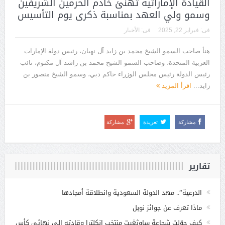
القيادة الإماراتية تهنئ خادم الحرمين الشريفين
وسمو ولي العهد بمناسبة ذكرى يوم التأسيس
فى:
فبراير 22, 2025
فى:
الأخبار
هنأ صاحب السمو الشيخ محمد بن زايد آل نهيان، رئيس دولة الإمارات
العربية المتحدة، وصاحب السمو الشيخ محمد بن راشد آل مكتوم، نائب
رئيس الدولة رئيس مجلس الوزراء حاكم دبي، وسمو الشيخ منصور بن
زايد...
اقرأ المزيد
مشاركة
تغريدة
مشاركة
تقارير
الدرعية”.. مهد الدولة السعودية وانطلاقة أمجادها
ماذا تعرف عن جوائز نوبل
كيف حوّلت شجاعة ساوثغيت منتخب إنكلترا وقادته إلى نهائي كأس