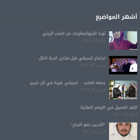
أشهر المواضيع
ثورة البتروكيماويات من الصخر الزيتي
يوليو 30, 2017
اجتماع تنسيقي قبل منتدى اندية الظل
مارس 03, 2017
جمعه الماجد… أعجبتني عنيزة في كل شيئ
فبراير 28, 2017
البُعد العميق في الأوامر الملكية
أبريل 24, 2017
“التدريب صنو النجاح”
أبريل 16, 2017