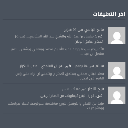
اخر التعليقات
مانع اليامي
فى 06 فبراير
فى:
مشعل بن عبد الله والشيخ عبد الله المكرمي... (صورة)
تحكي عشق الوطن
الله يرحم سيدنا وولدنا عبدالله بن محمد ويعافي ويشفى الامير
مشعل بن عبد ...
سالم
فى:
فى 04 نوفمبر
قينان الغامدي ...صعب التكرار
فعلا قينان صحفي يستحق الاحترام ونتمنى ان نراه على راس
الهرم في احدى ...
فرح النجار
فى 02 أغسطس
فى:
ثورة البتروكيماويات من الصخر الزيتي
مزيد من النجاح والتوفيق لاروع مهندسه جيولوجيه تعبك بدراستك
وبمشروع ت ...