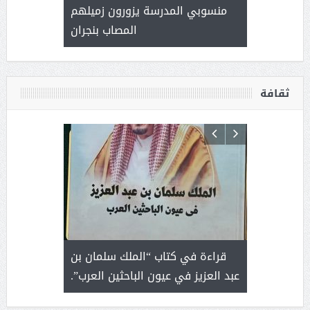
العطاء
منسوبي المدرسة يزورون زميلهم
المصاب بنجران
ثقافة
 رجل لايعرف
قراءة في كتاب “الملك سلمان بن
ثمار 
 التحديات
عبد العزيز في عيون الباحثين العرب”.