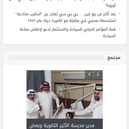
أوروبا؟
بعد أكثر من ربع قرن … بي بي سي تعتذر عن “أساليب مخادعة”
استخدمها صحفي في مقابلة مع الأميرة ديانا عام 1995
قمة المؤتمر الدولي للسياحة والاستثمار تدعو لإنعاش صناعة
السياحة
مجتمع
 ) .. ميراث
مدير مدرسة الأثير الثانوية وبعض
( محمد عوضه