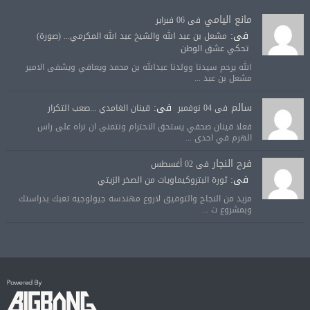
مانع اليامي
فى 06 فبراير
فى:
مشعل بن عبد الله والشيخ عبد الله المكرمي... (صورة)
تحكي عشق الوطن
الله يرحم سيدنا وولدنا عبدالله بن محمد ويعافي ويشفى الامير
مشعل بن عبد ...
سالم
فى:
فى 04 نوفمبر
قينان الغامدي ...صعب التكرار
فعلا قينان صحفي يستحق الاحترام ونتمنى ان نراه على راس
الهرم في احدى ...
فرح النجار
فى 02 أغسطس
فى:
ثورة البتروكيماويات من الصخر الزيتي
مزيد من النجاح والتوفيق لاروع مهندسه جيولوجيه تعبك بدراستك
وبمشروع ت ...