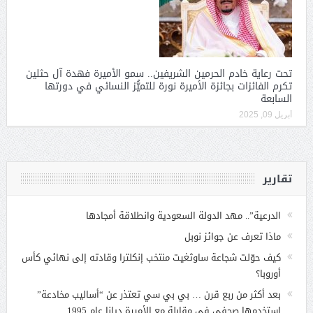
تحت رعاية خادم الحرمين الشريفين.. سمو الأميرة فهدة آل حثلين
تكرم الفائزات بجائزة الأميرة نورة للتميُّز النسائي في دورتها
السابعة
أبريل 09, 2025
تقارير
الدرعية”.. مهد الدولة السعودية وانطلاقة أمجادها
ماذا تعرف عن جوائز نوبل
كيف حوّلت شجاعة ساوثغيت منتخب إنكلترا وقادته إلى نهائي كأس
أوروبا؟
بعد أكثر من ربع قرن … بي بي سي تعتذر عن “أساليب مخادعة”
استخدمها صحفي في مقابلة مع الأميرة ديانا عام 1995