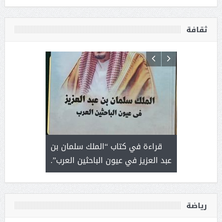
ثقافة
 رجل لايعرف
قراءة في كتاب “الملك سلمان بن
ثمار 
 التحديات
عبد العزيز في عيون الباحثين العرب”.
رياضة