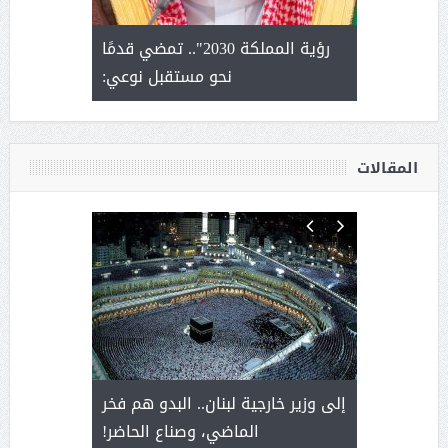
لتمور ورشة
رؤية المملكة 2030".. تمضي قدمًا
الشيخ ص
وسم عنيزة
نحو مستقبل نوعي:
يحصل على ال
أ
المقالات
. أمير يحمل
إلى وزير خارجية لبنان.. البدو هم فخر
سلمان بن 
ذى من عشق
الماضي، وصناع الحاضر!