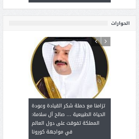
القيادة
الحوارات
د آل شرمه:
بمناسب
ثر على برامج
للإبداع ا
تزامنا مع حملة شكر القيادة وعودة
ة هي أساس
مع الأمين ال
الحياة الطبيعية … صالح آل سلامة:
عملنا
بنت عبد
المملكة تفوقت على دول العالم
الاج
في مواجهة كورونا