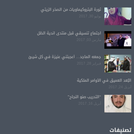
ثورة البتروكيماويات من الصخر الزيتي
يوليو 30, 2017
اجتماع تنسيقي قبل منتدى اندية الظل
مارس 03, 2017
جمعه الماجد… أعجبتني عنيزة في كل شيئ
فبراير 28, 2017
البُعد العميق في الأوامر الملكية
أبريل 24, 2017
“التدريب صنو النجاح”
أبريل 16, 2017
تصنيفات