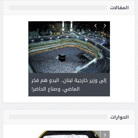
المقالات
. أمير يحمل
إلى وزير خارجية لبنان.. البدو هم فخر
سلمان بن 
ذى من عشق
الماضي، وصناع الحاضر!
القيادة
الحوارات