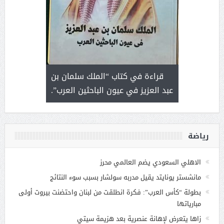
 رجل لايعرف
قراءة في كتاب “الملك سلمان بن
ثمار 
 التحديات
عبد العزيز في عيون الباحثين العرب”.
رياضة
الاهلي السعودي يضم العالمي محرز
مانشستر يونايتد يقيل مدربه سولشار بسبب سوء النتائج
بطولة “كأس العرب”: فكرة انطلقت من لبنان واحتضنت بيروت أولى
مبارياتها
زاها يتعرض لإهانة عنصرية بعد هزيمة سيتي