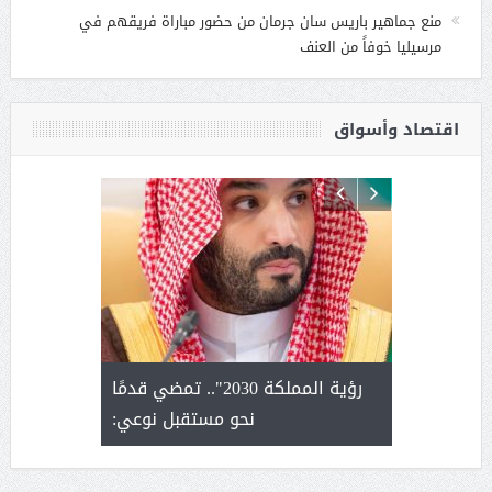
منع جماهير باريس سان جرمان من حضور مباراة فريقهم في
مرسيليا خوفاً من العنف
اقتصاد وأسواق
لتمور ورشة
رؤية المملكة 2030".. تمضي قدمًا
الشيخ ص
وسم عنيزة
نحو مستقبل نوعي:
يحصل على ال
أ