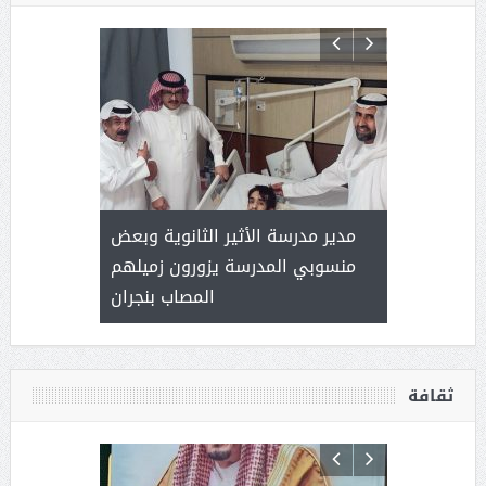
 ) .. ميراث
مدير مدرسة الأثير الثانوية وبعض
( محمد عوضه
العطاء
منسوبي المدرسة يزورون زميلهم
المصاب بنجران
ثقافة