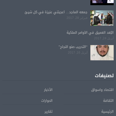
جمعه الماجد… أعجبتني عنيزة في كل شيئ
فبراير 28, 2017
البُعد العميق في الأوامر الملكية
أبريل 24, 2017
“التدريب صنو النجاح”
أبريل 16, 2017
تصنيفات
اقتصاد واسواق
الأخبار
الثقافة
الحوارات
الرئيسية
تقارير