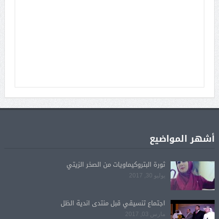
أشهر المواضيع
ثورة البتروكيماويات من الصخر الزيتي
يوليو 30, 2017
اجتماع تنسيقي قبل منتدى اندية الظل
مارس 03, 2017