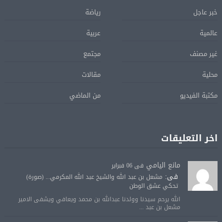
خبر عاجل
رياضة
عالمية
عربية
غير مصنف
مجتمع
محلية
مقالات
مكتبة الفيديو
من الماضي
اخر التعليقات
مانع اليامي
فى 06 فبراير
فى:
مشعل بن عبد الله والشيخ عبد الله المكرمي... (صورة)
تحكي عشق الوطن
الله يرحم سيدنا وولدنا عبدالله بن محمد ويعافي ويشفى الامير
مشعل بن عبد ...