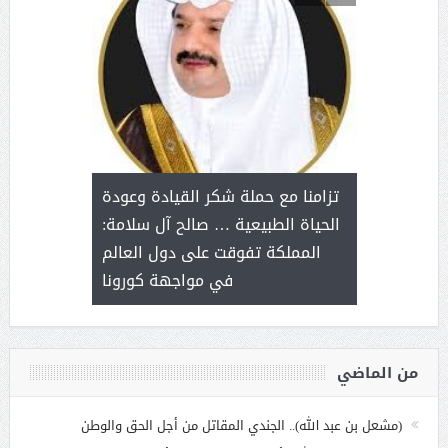
د آل شرمه:
بمناسب
ثر على برامج
للإبداع ا
تزامنا مع حملة شكر القيادة وعودة
ة هي أساس
مع الأمين ال
الحياة الطبيعية … صالح آل سلامة:
عملنا
بنت عبد
المملكة تفوقت على دول العالم
الاج
في مواجهة كورونا
من الماضي
(مشعل بن عبد الله).. الجندي المقاتل من أجل الحق والوطن